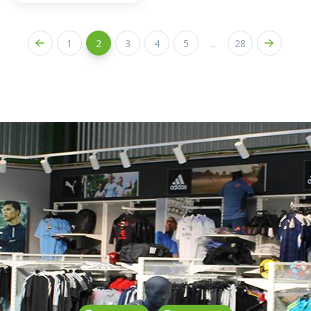
1
2
3
4
5
..
28