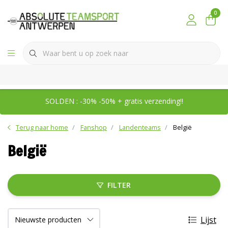
0
SOLDEN : -30% -50% + gratis verzending!!
Terug naar home
Fanshop
Landenteams
België
België
FILTER
Lijst