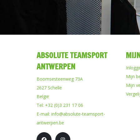
ABSOLUTE TEAMSPORT
MIJ
ANTWERPEN
Inlogg
Mijn b
Boomsesteenweg 73A
Mijn ve
2627 Schelle
Vergel
België
Tel:
+32 (0)3 231 17 06
E-mail:
info@absolute-teamsport-
antwerpen.be