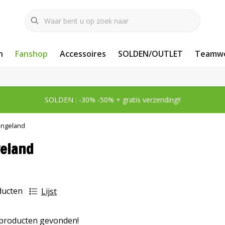
n
Fanshop
Accessoires
SOLDEN/OUTLET
Teamwe
SOLDEN : -30% -50% + gratis verzending!!
Engeland
eland
ducten
Lijst
producten gevonden!