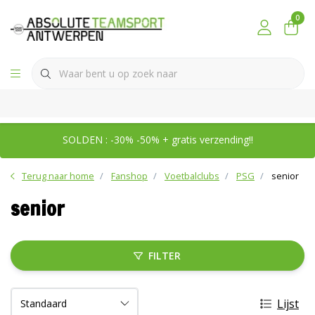
0
SOLDEN : -30% -50% + gratis verzending!!
Terug naar home
Fanshop
Voetbalclubs
PSG
senior
senior
FILTER
Lijst