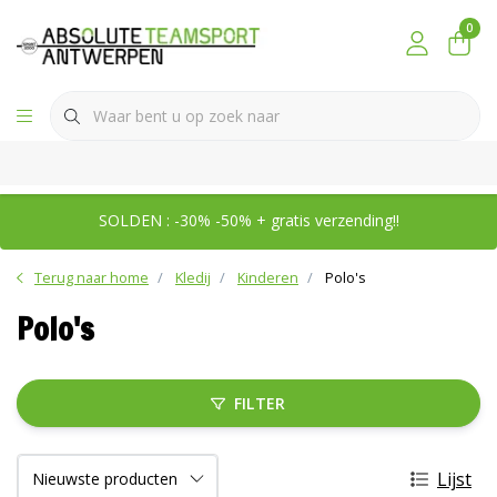
0
SOLDEN : -30% -50% + gratis verzending!!
Terug naar home
Kledij
Kinderen
Polo's
Polo's
FILTER
Lijst