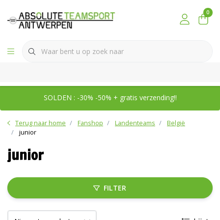
0
SOLDEN : -30% -50% + gratis verzending!!
Terug naar home
Fanshop
Landenteams
België
junior
junior
FILTER