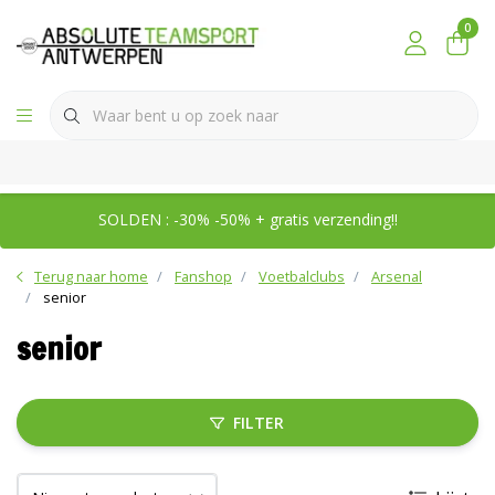
0
SOLDEN : -30% -50% + gratis verzending!!
Terug naar home
Fanshop
Voetbalclubs
Arsenal
senior
senior
FILTER