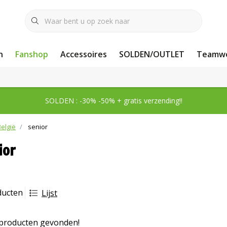
n
Fanshop
Accessoires
SOLDEN/OUTLET
Teamwe
SOLDEN : -30% -50% + gratis verzending!!
België
senior
ior
ducten
Lijst
producten gevonden!