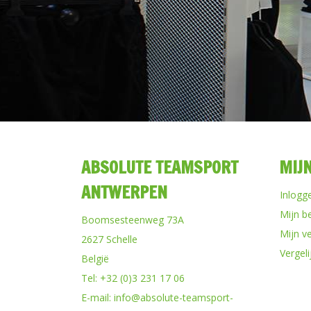
ABSOLUTE TEAMSPORT
MIJ
ANTWERPEN
Inlogg
Mijn b
Boomsesteenweg 73A
Mijn ve
2627 Schelle
Vergel
België
Tel:
+32 (0)3 231 17 06
E-mail:
info@absolute-teamsport-