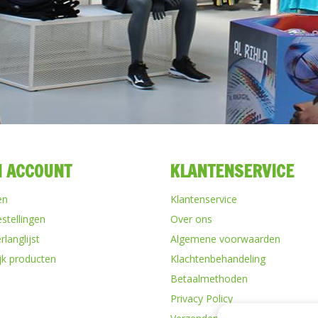
N ACCOUNT
KLANTENSERVICE
en
Klantenservice
estellingen
Over ons
rlanglijst
Algemene voorwaarden
ijk producten
Klachtenbehandeling
Betaalmethoden
Privacy Policy