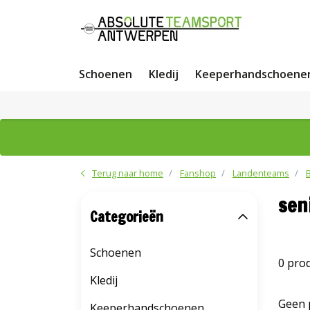
Schoenen
Kledij
Keeperhandschoene
Terug naar home
Fanshop
Landenteams
sen
Categorieën
Schoenen
0 pro
Kledij
Geen 
Keeperhandschoenen