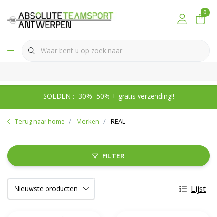
0
SOLDEN : -30% -50% + gratis verzending!!
Terug naar home
Merken
REAL
FILTER
Lijst