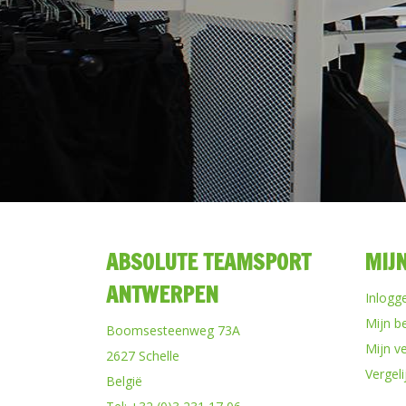
ABSOLUTE TEAMSPORT
MIJ
ANTWERPEN
Inlogg
Mijn b
Boomsesteenweg 73A
Mijn ve
2627 Schelle
Vergel
België