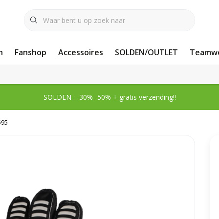
n
Fanshop
Accessoires
SOLDEN/OUTLET
Teamwe
SOLDEN : -30% -50% + gratis verzending!!
595