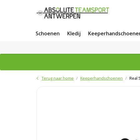
Schoenen
Kledij
Keeperhandschoene
Terug naar home
Keeperhandschoenen
Real 