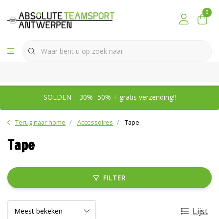
0
SOLDEN : -30% -50% + gratis verzending!!
Terug naar home
Accessoires
Tape
Tape
FILTER
Lijst