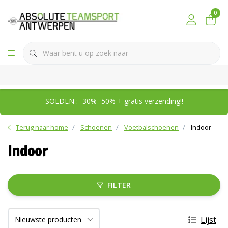
0
SOLDEN : -30% -50% + gratis verzending!!
Terug naar home
Schoenen
Voetbalschoenen
Indoor
Indoor
FILTER
Lijst