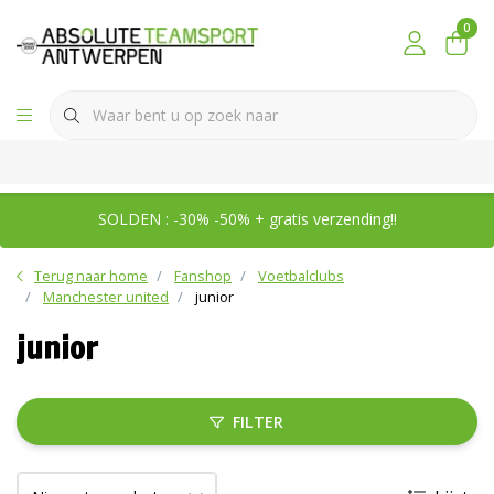
0
SOLDEN : -30% -50% + gratis verzending!!
Terug naar home
Fanshop
Voetbalclubs
Manchester united
junior
junior
FILTER