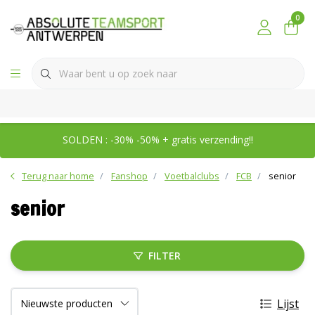
0
SOLDEN : -30% -50% + gratis verzending!!
Terug naar home
Fanshop
Voetbalclubs
FCB
senior
senior
FILTER
Lijst