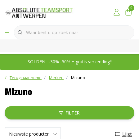
0
SOLDEN : -30% -50% + gratis verzending!!
Terug naar home
Merken
Mizuno
Mizuno
FILTER
Lijst