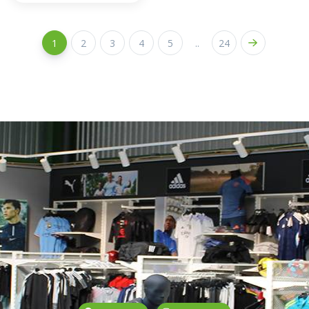
1
2
3
4
5
..
24