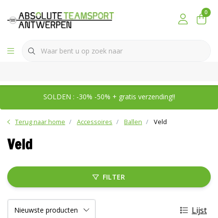
0
SOLDEN : -30% -50% + gratis verzending!!
Terug naar home
Accessoires
Ballen
Veld
Veld
FILTER
Lijst