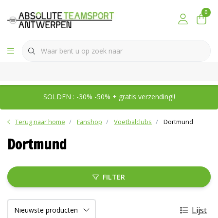
0
SOLDEN : -30% -50% + gratis verzending!!
Terug naar home
Fanshop
Voetbalclubs
Dortmund
Dortmund
FILTER
Lijst