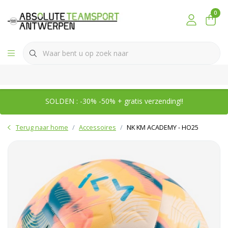
0
SOLDEN : -30% -50% + gratis verzending!!
Terug naar home
Accessoires
NK KM ACADEMY - HO25