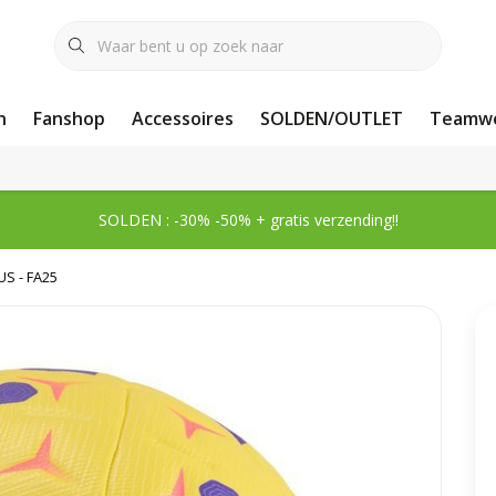
n
Fanshop
Accessoires
SOLDEN/OUTLET
Teamwe
SOLDEN : -30% -50% + gratis verzending!!
S - FA25