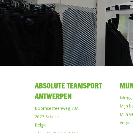
ABSOLUTE TEAMSPORT
MIJ
ANTWERPEN
Inlogg
Mijn b
Boomsesteenweg 73A
Mijn ve
2627 Schelle
Vergel
België