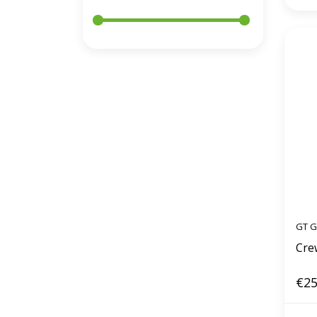
GT G
Cre
€25