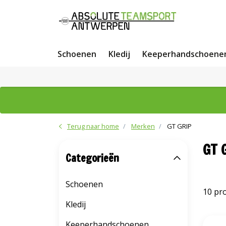
Schoenen
Kledij
Keeperhandschoene
Terug naar home
Merken
GT GRIP
GT 
Categorieën
Schoenen
10 pr
Kledij
Keeperhandschoenen