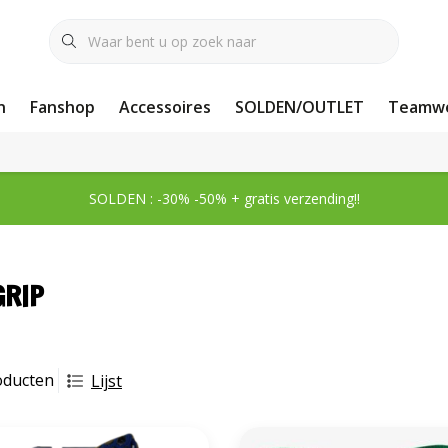
n
Fanshop
Accessoires
SOLDEN/OUTLET
Teamwe
SOLDEN : -30% -50% + gratis verzending!!
GRIP
oducten
Lijst