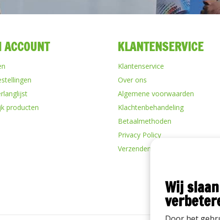
N ACCOUNT
KLANTENSERVICE
en
Klantenservice
estellingen
Over ons
rlanglijst
Algemene voorwaarden
ijk producten
Klachtenbehandeling
Betaalmethoden
Privacy Policy
Verzenden & retourneren
Wij slaan
verbeter
Door het gebru