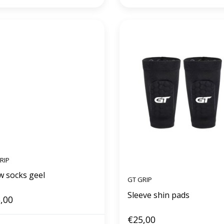
RIP
w socks geel
GT GRIP
Sleeve shin pads
,00
€25,00