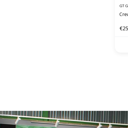
GT G
Cre
€25