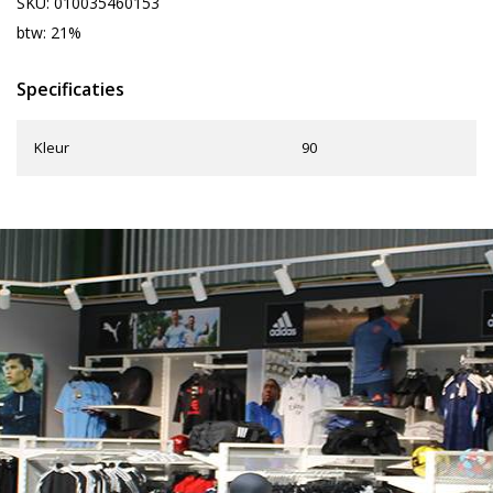
SKU: 010035460153
btw: 21%
Specificaties
Kleur
90