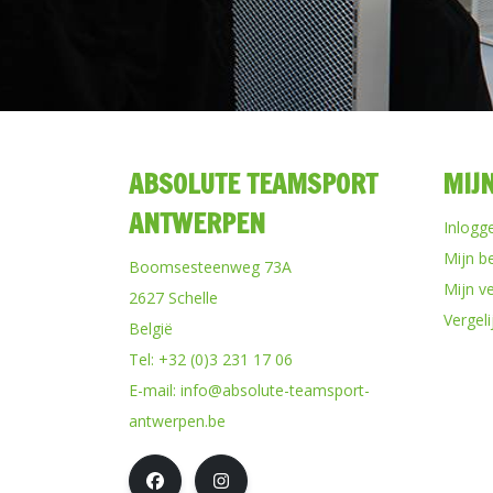
ABSOLUTE TEAMSPORT
MIJ
ANTWERPEN
Inlogg
Mijn b
Boomsesteenweg 73A
Mijn ve
2627 Schelle
Vergel
België
Tel:
+32 (0)3 231 17 06
E-mail:
info@absolute-teamsport-
antwerpen.be