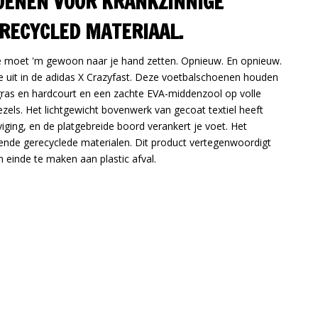
OENEN VOOR KRANKZINNIGE
RECYCLED MATERIAAL.
 Je moet 'm gewoon naar je hand zetten. Opnieuw. En opnieuw.
f je uit in de adidas X Crazyfast. Deze voetbalschoenen houden
ras en hardcourt en een zachte EVA-middenzool op volle
ezels. Het lichtgewicht bovenwerk van gecoat textiel heeft
viging, en de platgebreide boord verankert je voet. Het
ende gerecyclede materialen. Dit product vertegenwoordigt
 einde te maken aan plastic afval.