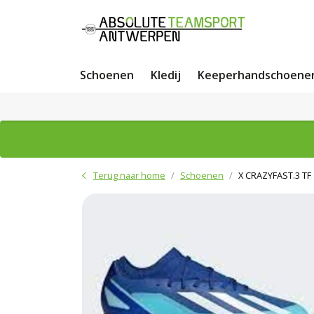
Schoenen
Kledij
Keeperhandschoene
Terug naar home
Schoenen
X CRAZYFAST.3 TF