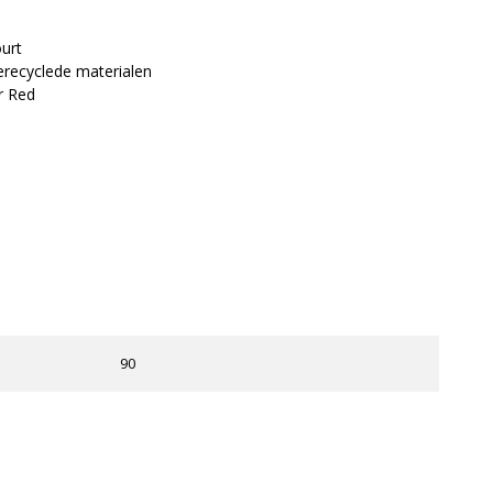
urt
recyclede materialen
ar Red
90