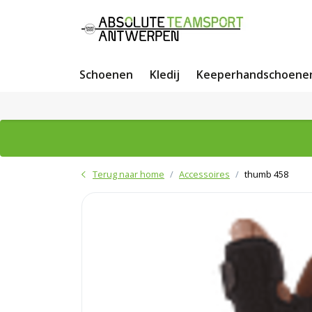
Schoenen
Kledij
Keeperhandschoene
Terug naar home
Accessoires
thumb 458