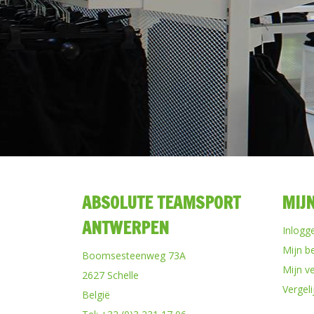
ABSOLUTE TEAMSPORT
MIJ
ANTWERPEN
Inlogg
Mijn b
Boomsesteenweg 73A
Mijn ve
2627 Schelle
Vergel
België