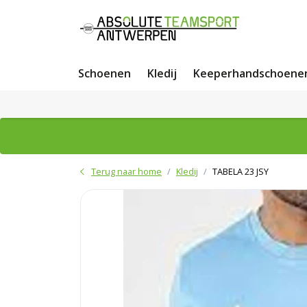
Schoenen
Kledij
Keeperhandschoene
Terug naar home
Kledij
TABELA 23 JSY