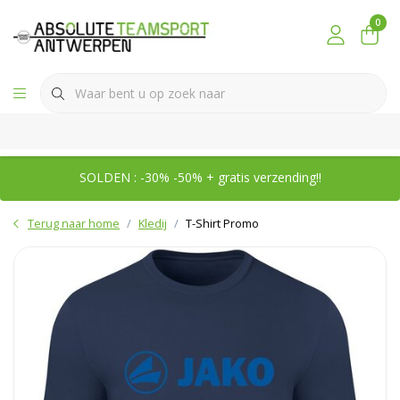
0
SOLDEN : -30% -50% + gratis verzending!!
Terug naar home
Kledij
T-Shirt Promo