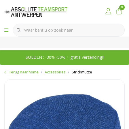
0
SOLDEN : -30% -50% + gratis verzending!!
Terug naar home
Accessoires
Strickmütze