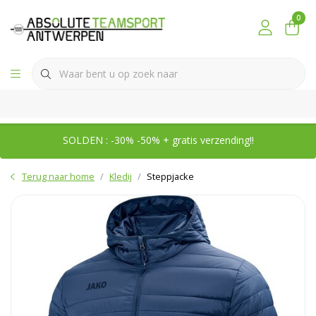
0
SOLDEN : -30% -50% + gratis verzending!!
Terug naar home
Kledij
Steppjacke