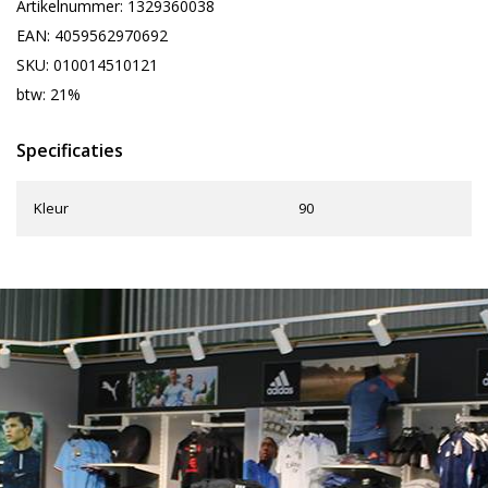
Artikelnummer: 1329360038
EAN: 4059562970692
SKU: 010014510121
btw: 21%
Specificaties
Kleur
90