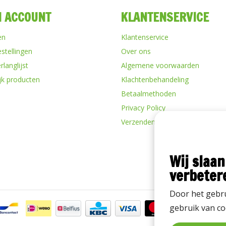
N ACCOUNT
KLANTENSERVICE
en
Klantenservice
estellingen
Over ons
rlanglijst
Algemene voorwaarden
ijk producten
Klachtenbehandeling
Betaalmethoden
Privacy Policy
Verzenden & retourneren
Wij slaan
verbeter
Door het gebru
gebruik van co