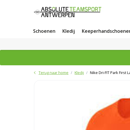
Schoenen
Kledij
Keeperhandschoene
Terug naar home
Kledij
Nike Dri-FIT Park First L