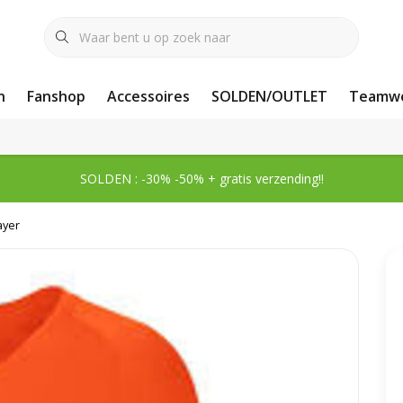
n
Fanshop
Accessoires
SOLDEN/OUTLET
Teamwe
SOLDEN : -30% -50% + gratis verzending!!
ayer