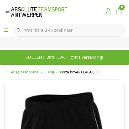
0
SOLDEN : -30% -50% + gratis verzending!!
Terug naar home
Kledij
Korte broek LEAGUE III