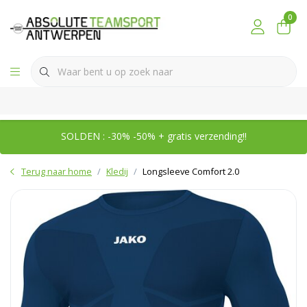
0
SOLDEN : -30% -50% + gratis verzending!!
Terug naar home
Kledij
Longsleeve Comfort 2.0