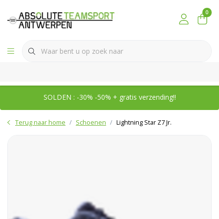
0
SOLDEN : -30% -50% + gratis verzending!!
Terug naar home
Schoenen
Lightning Star Z7 Jr.