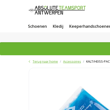
Schoenen
Kledij
Keeperhandschoene
Terug naar home
Accessoires
KALT/HEISS-PA