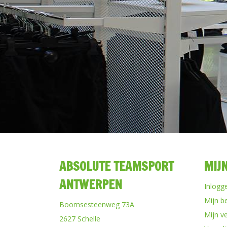
ABSOLUTE TEAMSPORT
MIJ
ANTWERPEN
Inlogg
Mijn b
Boomsesteenweg 73A
Mijn ve
2627 Schelle