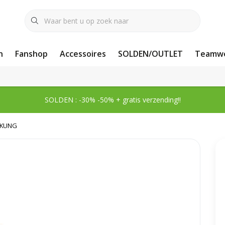
n
Fanshop
Accessoires
SOLDEN/OUTLET
Teamwe
SOLDEN : -30% -50% + gratis verzending!!
CKUNG