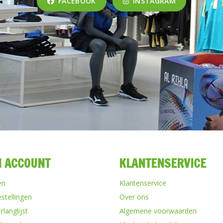
FACEBOOK
INSTAGRAM
N ACCOUNT
KLANTENSERVICE
en
Klantenservice
estellingen
Over ons
rlanglijst
Algemene voorwaarden