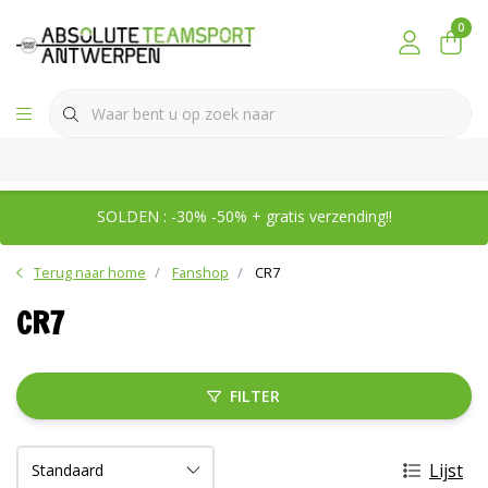
0
SOLDEN : -30% -50% + gratis verzending!!
Terug naar home
Fanshop
CR7
CR7
FILTER
Lijst