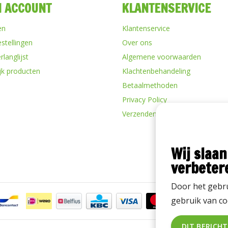
N ACCOUNT
KLANTENSERVICE
en
Klantenservice
estellingen
Over ons
rlanglijst
Algemene voorwaarden
ijk producten
Klachtenbehandeling
Betaalmethoden
Privacy Policy
Verzenden & retourneren
Wij slaan
verbeter
Door het gebru
gebruik van co
DIT BERICH