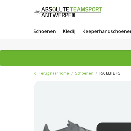
Schoenen
Kledij
Keeperhandschoene
Terug naar home
Schoenen
F50 ELITE FG