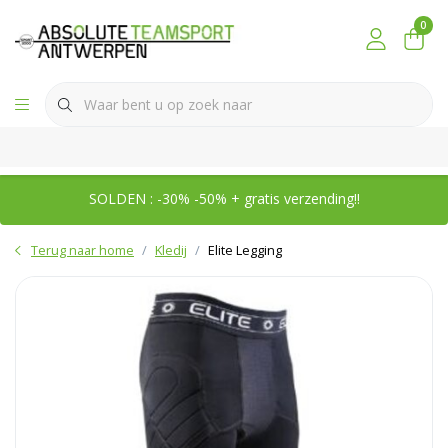
0
SOLDEN : -30% -50% + gratis verzending!!
Terug naar home
Kledij
Elite Legging