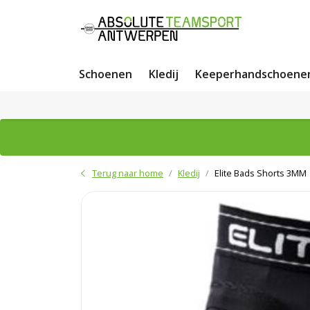
Schoenen
Kledij
Keeperhandschoene
Terug naar home
Kledij
Elite Bads Shorts 3MM