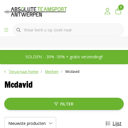
0
SOLDEN : -30% -50% + gratis verzending!!
Terug naar home
Merken
Mcdavid
Mcdavid
FILTER
Lijst