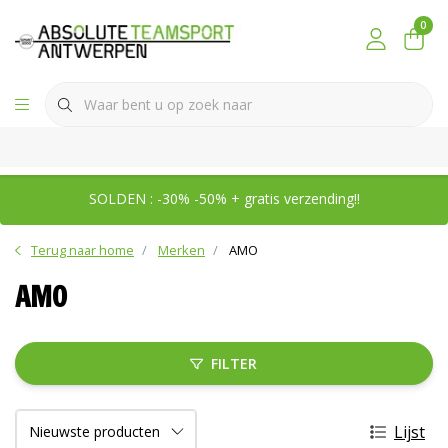
0
SOLDEN : -30% -50% + gratis verzending!!
Terug naar home
Merken
AMO
AMO
FILTER
Lijst