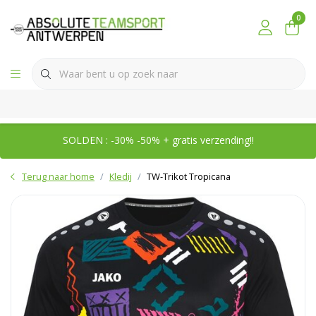
0
SOLDEN : -30% -50% + gratis verzending!!
Terug naar home
Kledij
TW-Trikot Tropicana