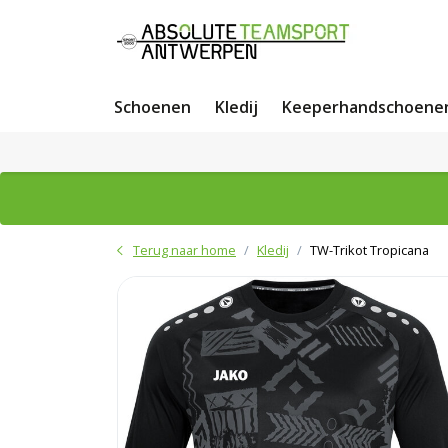
Schoenen
Kledij
Keeperhandschoene
Terug naar home
Kledij
TW-Trikot Tropicana