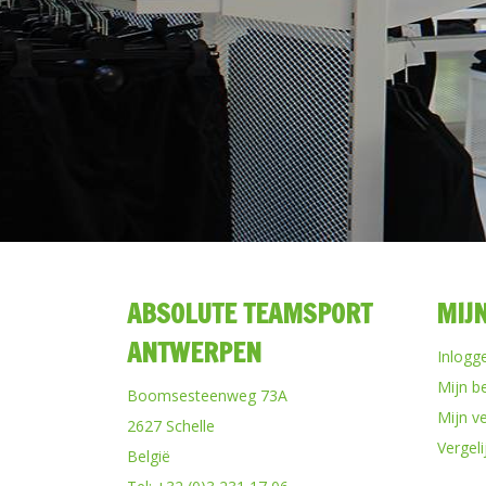
ABSOLUTE TEAMSPORT
MIJ
ANTWERPEN
Inlogg
Mijn b
Boomsesteenweg 73A
Mijn ve
2627 Schelle
Vergel
België