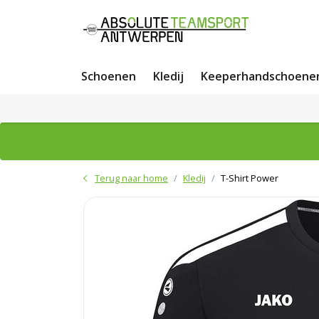
Schoenen
Kledij
Keeperhandschoene
Terug naar home
Kledij
T-Shirt Power