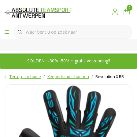
0
SOLDEN : -30% -50% + gratis verzending!!
Terug naar home
Keeperhandschoenen
Revolution X BB