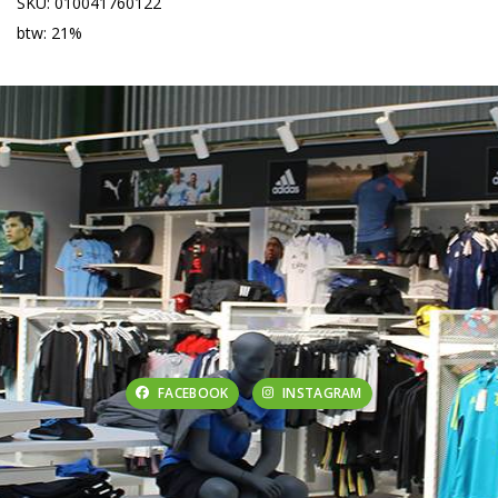
SKU: 010041760122
btw: 21%
FACEBOOK
INSTAGRAM