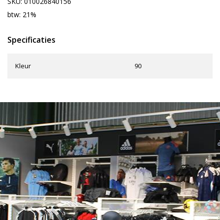
SKU: 010026840156
btw: 21%
Specificaties
Kleur
90