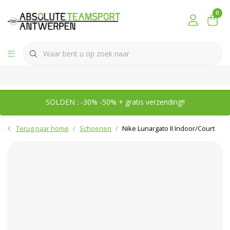
0
SOLDEN : -30% -50% + gratis verzending!!
Terug naar home
Schoenen
Nike Lunargato II Indoor/Court