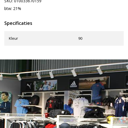
SKU: 010033670159
btw: 21%
Specificaties
Kleur
90