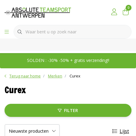
0
SOLDEN : -30% -50% + gratis verzending!!
Terug naar home
Merken
Curex
Curex
FILTER
Lijst